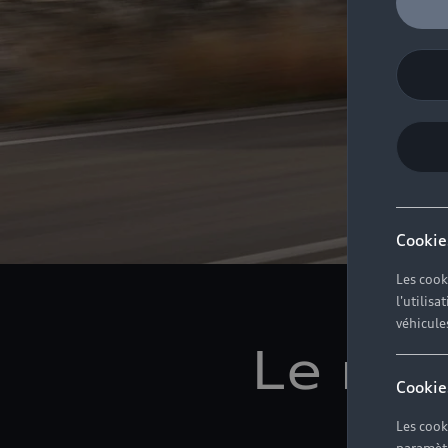
Cookie
Les cook
l'utilis
véhicule
Le mei
Cookie
v
Les cook