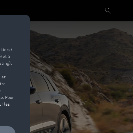
 tiers)
) et à
eting),
 et
tre
e
te. Pour
ur les