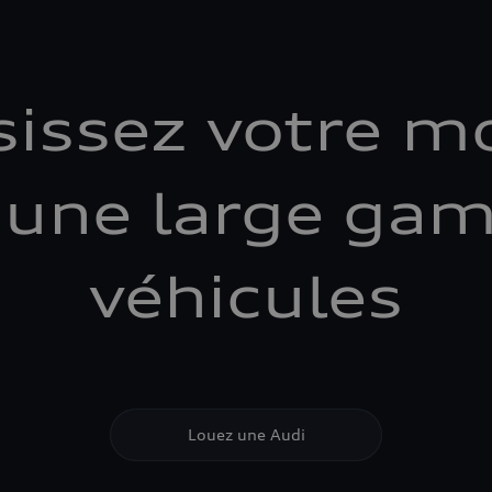
sissez votre m
 une large ga
véhicules
Louez une Audi