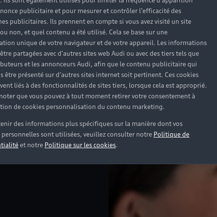
). Ils sont également utilisés pour limiter la fréquence d'apparition
nonce publicitaire et pour mesurer et contrôler l'efficacité des
s publicitaires. Ils prennent en compte si vous avez visité un site
 ou non, et quel contenu a été utilisé. Cela se base sur une
cation unique de votre navigateur et de votre appareil. Les informations
 pour louer en toute simplicité avec 
être partagées avec d'autres sites web Audi ou avec des tiers tels que
ributeurs et les annonceurs Audi, afin que le contenu publicitaire qui
s être présenté sur d'autres sites internet soit pertinent. Ces cookies
ent liés à des fonctionnalités de sites tiers, lorsque cela est approprié.
 noter que vous pouvez à tout moment retirer votre consentement à
lation de cookies personnalisation du contenu marketing.
enir des informations plus spécifiques sur la manière dont vos
personnelles sont utilisées, veuillez consulter notre
Politique de
tialité
et notre
Politique sur les cookies
.