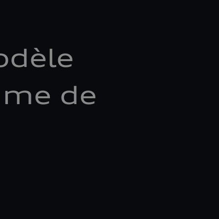
odèle
mme de