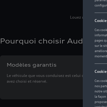
paramètr
configura
Louez une Audi avec 
Cookie
Ces cook
informat
Pourquoi choisir Audi rent 
pages qu
sur le si
améliore
moment r
Modèles garantis
Cookie
Le véhicule que vous conduisez est celui que vous
avez choisi et réservé.
Ces cook
nos part
notre si
la façon
proposer