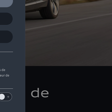
s de
teur de
acun de
ts