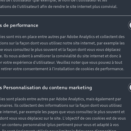
es de l'utilisateur (par exemple, le nom de l'utilisateur et les
tions de l'utilisateur) afin de rendre le site internet plus convivial.
le service de location courte durée Audi rent et faites le 
s de performance
ies sont mis en place entre autres par Adobe Analytics et collectent des
ions sur la façon dont vous utilisez notre site internet, par exemple les
?
e vous consultez le plus souvent et la façon dont vous vous déplacez
te. Ils nous aident à améliorer la convivialité du site internet et donc à
r votre expérience d'utilisateur. Veuillez noter que vous pouvez à tout
etirer votre consentement à l'installation de cookies de performance.
Les 3 conducteurs inclus
s Personnalisation du contenu marketing
Roulez sereinement, le 2ème et le 3ème
ies sont placés entre autres par Adobe Analytics, mais également par
conducteurs sont offerts lors de votre
enaires. Ils collectent des informations sur la façon dont vous utilisez
réservation.
te internet, par exemple les pages que vous consultez le plus souvent et
 dont vous vous déplacez sur le site. L'objectif de ces cookies est de vous
 un contenu personnalisé (plus pertinent pour vous et adapté à vos