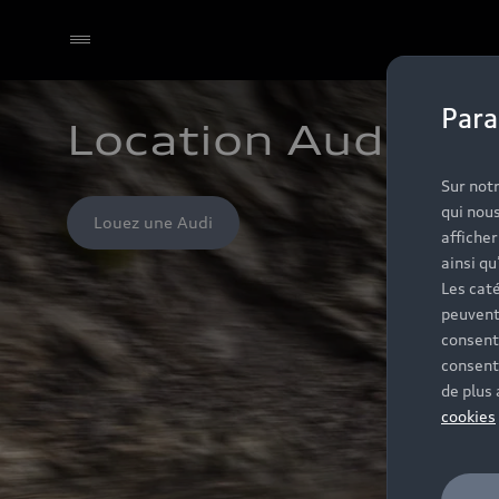
Para
Location Audi ren
Sur notr
qui nous
Louez une Audi
affiche
ainsi qu
Les caté
peuvent
consent
consent
de plus
cookies