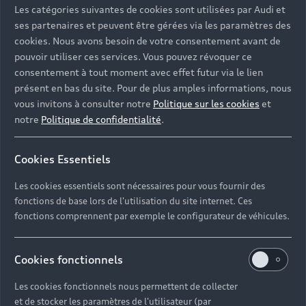
Les catégories suivantes de cookies sont utilisées par Audi et
ses partenaires et peuvent être gérées via les paramètres des
cookies. Nous avons besoin de votre consentement avant de
Adresse e-mail*
pouvoir utiliser ces services. Vous pouvez révoquer ce
consentement à tout moment avec effet futur via le lien
présent en bas du site. Pour de plus amples informations, nous
Téléphone*
vous invitons à consulter notre
Politique sur les cookies
et
notre
Politique de confidentialité
.
Cookies Essentiels
Je souhaite recevoir l’actualité, des offres
commerciales et des invitations à des événements
de Audi France.
Les cookies essentiels sont nécessaires pour vous fournir des
fonctions de base lors de l'utilisation du site internet. Ces
fonctions comprennent par exemple le configurateur de véhicules.
I would like to receive the newsletter.
Cookies fonctionnels
Envoyer
Les cookies fonctionnels nous permettent de collecter
et de stocker les paramètres de l'utilisateur (par