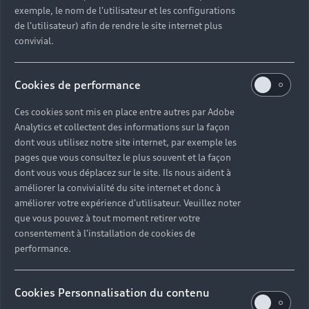
exemple, le nom de l'utilisateur et les configurations
de l'utilisateur) afin de rendre le site internet plus
J’accepte de recevoir de la part de Volkswagen Group France et de ses partenaires**,
convivial.
des offres commerciales y compris des offres personnalisées en fonction de mes
données d’achat concernant les produits et services qu’ils proposent.
**Les partenaires de Volkswagen Group France sont les membres du réseau agréé
Cookies de performance
de Volkswagen Group France et les établissements qui permettent le financement
des véhicules des marques du groupe, Volkswagen Bank GmbH, et Volkswagen
Financial Services S.A.
Ces cookies sont mis en place entre autres par Adobe
Analytics et collectent des informations sur la façon
Audi, division de Volkswagen Group France responsable du traitement, traite les
données à caractère personnel recueillies dans ce formulaire pour répondre à votre
dont vous utilisez notre site internet, par exemple les
demande d'information ou à votre réclamation, nous permettre de vous recontacter
pages que vous consultez le plus souvent et la façon
conformément à votre demande ainsi que, si vous y avez consenti, pour vous envoyer
dont vous vous déplacez sur le site. Ils nous aident à
nos offres commerciales et nos actualités à des fins marketing.
Pour en savoir plus sur la gestion de vos données personnelles et pour exercer vos
améliorer la convivialité du site internet et donc à
droits, veuillez consulter notre
politique de confidentialité
.
améliorer votre expérience d'utilisateur. Veuillez noter
que vous pouvez à tout moment retirer votre
consentement à l'installation de cookies de
performance.
Cookies Personnalisation du contenu