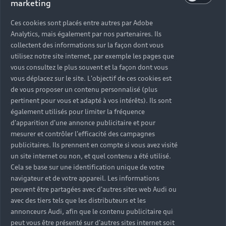
marketing
Retour en haut
Ces cookies sont placés entre autres par Adobe
Accès rapides
Analytics, mais également par nos partenaires. Ils
collectent des informations sur la façon dont vous
utilisez notre site internet, par exemple les pages que
Modèles
Quelle Audi me correspond ?
vous consultez le plus souvent et la façon dont vous
vous déplacez sur le site. L'objectif de ces cookies est
Tous les modèles
de vous proposer un contenu personnalisé (plus
Achat et location
pertinent pour vous et adapté à vos intérêts). Ils sont
Recherche de véhicules neufs
Électrique
également utilisés pour limiter la fréquence
Pour les professionnels
d'apparition d'une annonce publicitaire et pour
Véhicules d'occasion disponibles
Hybride rechargeable
mesurer et contrôler l'efficacité des campagnes
Offres du moment
publicitaires. Ils prennent en compte si vous avez visité
Offres pour les professionnels
Citadine
Votre Audi
Configurer mon Audi
un site internet ou non, et quel contenu a été utilisé.
Voiture électrique
Demander un essai
Cela se base sur une identification unique de votre
Compacte
Réservation et option d'achat
Univers Audi
navigateur et de votre appareil. Les informations
Voiture hybride
Informations et Service Clients
Berline
peuvent être partagées avec d'autres sites web Audi ou
Entretenir et réparer mon Audi
Financer mon Audi
avec des tiers tels que les distributeurs et les
Voiture commerciale
Accessibilité - Clients Sourds et Malentendants
Avant
annonceurs Audi, afin que le contenu publicitaire qui
Offres Après-Vente
Garanties Audi
Histoire du progrès
peut vous être présenté sur d'autres sites internet soit
Voiture de direction