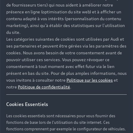
Tous les modèles
de fournisseurs tiers) qui nous aident à améliorer notre
Achat et location
présence en ligne (optimisation du site web) et à afficher un
Recherche de véhicules neufs
Électrique
contenu adapté à vos intérêts (personnalisation du contenu
Pour les professionnels
marketing), ainsi qu’à établir des statistiques sur l’utilisation
Véhicules d'occasion disponibles
Hybride rechargeable
du site.
Offres du moment
Les catégories suivantes de cookies sont utilisées par Audi et
Offres pour les professionnels
Citadine
Votre Audi
Configurer mon Audi
ses partenaires et peuvent être gérées via les paramètres des
Voiture électrique
Demander un essai
Compacte
cookies. Nous avons besoin de votre consentement avant de
Réservation et option d'achat
Univers Audi
pouvoir utiliser ces services. Vous pouvez révoquer ce
Voiture hybride
Informations et Service Clients
Berline
consentement à tout moment avec effet futur via le lien
Entretenir et réparer mon Audi
Financer mon Audi
présent en bas du site. Pour de plus amples informations, nous
Voiture commerciale
Accessibilité - Clients Sourds et Malentendants
Avant
Offres Après-Vente
vous invitons à consulter notre
Politique sur les cookies
et
Garanties Audi
Histoire du progrès
Voiture de direction
notre
Politique de confidentialité
.
Trouver mon Partenaire Audi
SUV électrique
Accessoires et équipements
Audi rent : location courte durée
Notre vision
SUV société
SUV hybride
Espace personnel myAudi
Cookies Essentiels
Espace Client Audi Financial Services
© 2026 Audi France. Tous droits réservés.
Audi Sport
Achat véhicule de société
SUV
Audi connect
Les cookies essentiels sont nécessaires pour vous fournir des
Heycar
Mentions légales
Politique sur les cookies
Nos technologies
Avantages voiture société
fonctions de base lors de l'utilisation du site internet. Ces
SUV compact
Gérer vos cookies
Politique de confidentialité
Informations client
fonctions comprennent par exemple le configurateur de véhicules.
myAudi experience