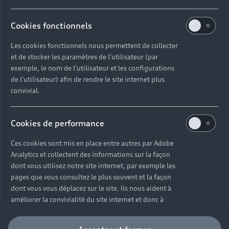
Flotte automobile
Système de lanceur d'alerte
Functions on Demand
Fiche produit environnementale
Audi Shop : Boutique Officielle
TVS
Cookies fonctionnels
Devis & RDV entretien en ligne
Action de Service EA 189
Espace actualités Audi
Demande d'information
Carrières
LLD
Les cookies fonctionnels nous permettent de collecter
Audi Assistance
Opérateurs indépendants
Réseau Audi
et de stocker les paramètres de l'utilisateur (par
Carrières
Recevez toute l'actualité Audi
exemple, le nom de l'utilisateur et les configurations
Campagne de rappel Airbag Takata
de l'utilisateur) afin de rendre le site internet plus
Espace Presse
Mentions légales AUDI AG
convivial.
Mise à jour logiciel
Déclaration d'accessibilité
Signaler un contenu illégal
Règlement sur les données
Cookies de performance
Ces cookies sont mis en place entre autres par Adobe
Certains des équipements et options présentés sur les
Analytics et collectent des informations sur la façon
dont vous utilisez notre site internet, par exemple les
visuels peuvent ne pas être disponibles en France. Pour
pages que vous consultez le plus souvent et la façon
plus d’informations, rapprochez-vous de votre
dont vous vous déplacez sur le site. Ils nous aident à
Partenaire Audi.
améliorer la convivialité du site internet et donc à
améliorer votre expérience d'utilisateur. Veuillez noter
Autonomie maximale, selon norme WLTP. Le temps de
que vous pouvez à tout moment retirer votre
recharge et l'autonomie peuvent varier selon les