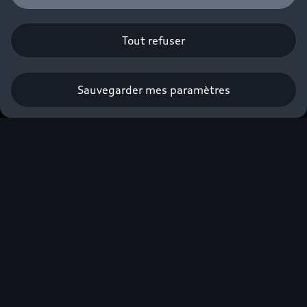
Tout refuser
Sauvegarder mes paramètres
Prendre rendez-vous
Faites-vous accompagner par nos
Experts Audi Business⁽²⁾ dans la
construction de votre projet.
*
Champs obligatoires
Gamme*