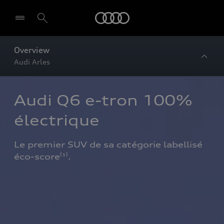
Audi
Overview
Audi Arles
Audi Q6 e-tron 100% 
électrique 
Le premier SUV de sa catégorie labellisé 
éco-score⁽¹⁾.